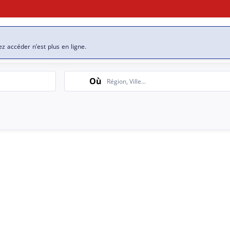
se
Nos offres d’emploi
ez accéder n’est plus en ligne.
Search
Où