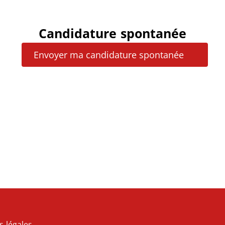
Candidature spontanée
Envoyer ma candidature spontanée
s légales