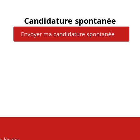
Candidature spontanée
Envoyer ma candidature spontanée
s légales