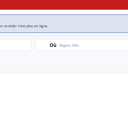
se
Nos offres d’emploi
ez accéder n’est plus en ligne.
Search
Où