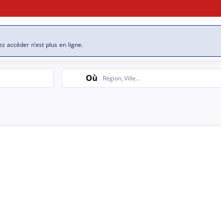
se
Nos offres d’emploi
ez accéder n’est plus en ligne.
Search
Où