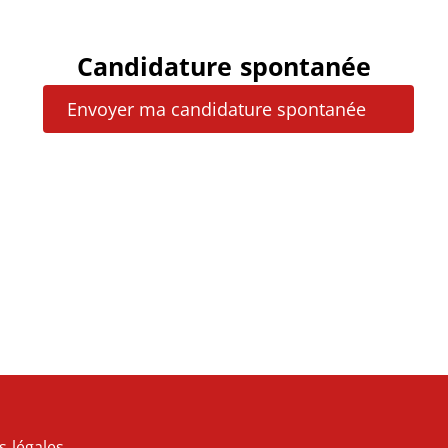
Candidature spontanée
Envoyer ma candidature spontanée
s légales