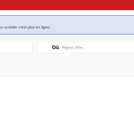
se
Nos offres d’emploi
ez accéder n’est plus en ligne.
Search
Où