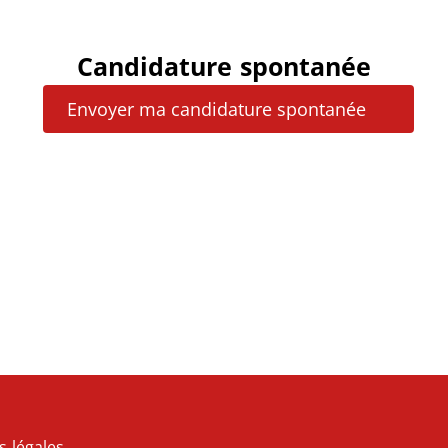
Candidature spontanée
Envoyer ma candidature spontanée
s légales